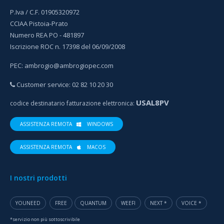
P.Iva / C.F. 01905320972
CCIAA Pistoia-Prato
Numero REA PO - 481897
Iscrizione ROC n. 17398 del 06/09/2008
PEC:
ambrogio@ambrogiopec.com
Customer service: 02 82 10 20 30
USAL8PV
codice destinatario fatturazione elettronica:
ASSISTENZA REMOTA
WINDOWS
ASSISTENZA REMOTA
MACOS
I nostri prodotti
YOUNEED
FREE
QUANTUM
WEEFI
NEXT *
VOICE *
*servizio non più sottoscrivibile